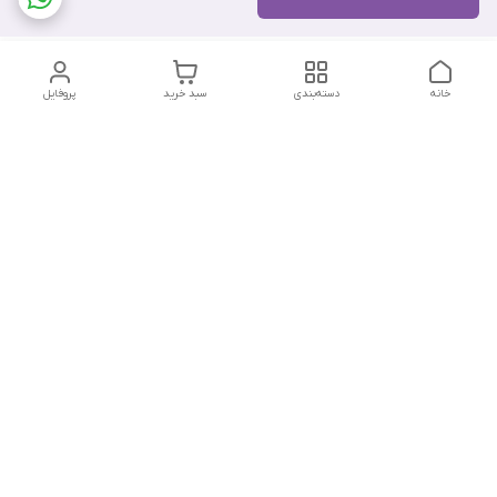
خانه
دسته‌بندی
سبد خرید
پروفایل
دسترسی سریع
تماس با ما
هفت روز هفته ، از ۱۲ ظهر تا ۱۲ شب پاسخگوی شما هستیم
شماره تماس
09178202862