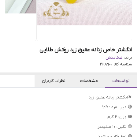
انگشتر خاص زنانه عقیق زرد روکش طلایی
برند:
هخامنش
شناسه کالا
2198900
توضیحات
مشخصات
نظرات کاربران
🌟انگشتر زنانه عقیق زرد
🔴 عیار نقره : 925
🟠 وزن: 4 گرم
🟡 نگین: 10 میلیمتر
🟢 نوع رکاب: ماشینی