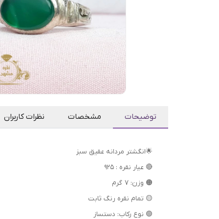
توضیحات
مشخصات
نظرات کاربران
🌟انگشتر مردانه عقیق سبز
🔴 عیار نقره : 925
🟠 وزن: 7 گرم
🟡 تمام نقره رنگ ثابت
🟢 نوع رکاب: دستساز