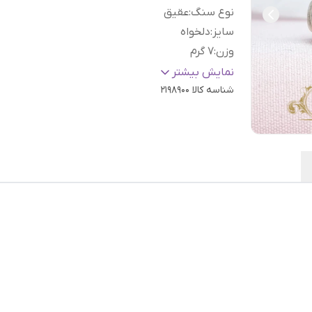
نوع سنگ
:
عقیق
سایز
:
دلخواه
وزن
:
۷ گرم
عیار نقره
:
925
نمایش بیشتر
شناسه کالا
2198900