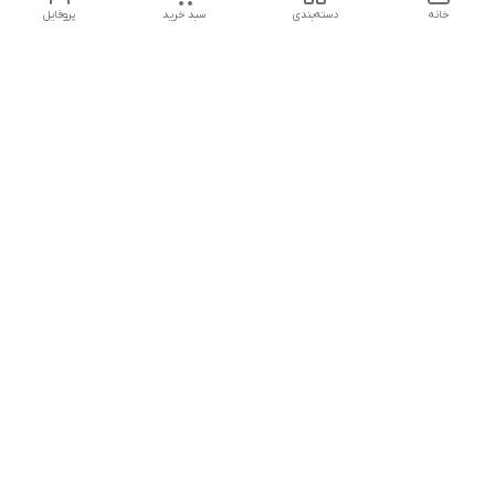
خانه
دسته‌بندی
سبد خرید
پروفایل
دسترسی سریع
تماس با ما
هفت روز هفته ، از ۱۲ ظهر تا ۱۲ شب پاسخگوی شما هستیم
شماره تماس
09178202862
معرفی فروشگاه