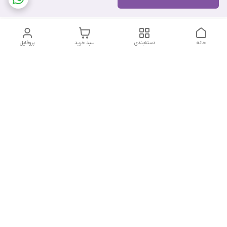
خانه
دسته‌بندی
سبد خرید
پروفایل
دسترسی سریع
تماس با ما
هفت روز هفته ، از ۱۲ ظهر تا ۱۲ شب پاسخگوی شما هستیم
شماره تماس
09178202862