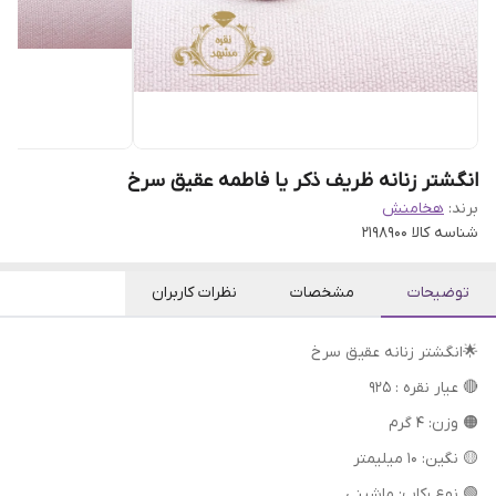
انگشتر زنانه ظریف ذکر یا فاطمه عقیق سرخ
برند:
هخامنش
شناسه کالا
2198900
توضیحات
مشخصات
نظرات کاربران
🌟انگشتر زنانه عقیق سرخ
🔴 عیار نقره : 925
🟠 وزن: 4 گرم
🟡 نگین: 10 میلیمتر
🟢 نوع رکاب: ماشینی