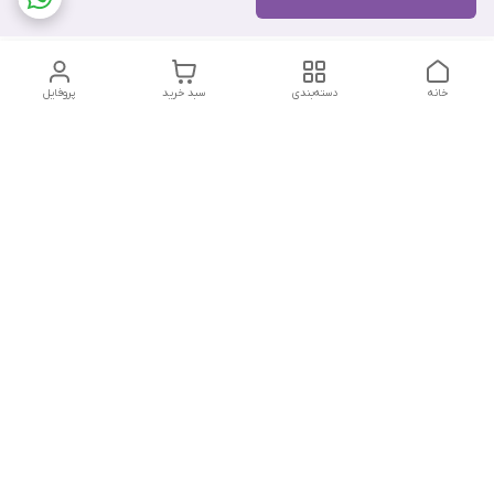
خانه
دسته‌بندی
سبد خرید
پروفایل
دسترسی سریع
تماس با ما
هفت روز هفته ، از ۱۲ ظهر تا ۱۲ شب پاسخگوی شما هستیم
شماره تماس
09178202862