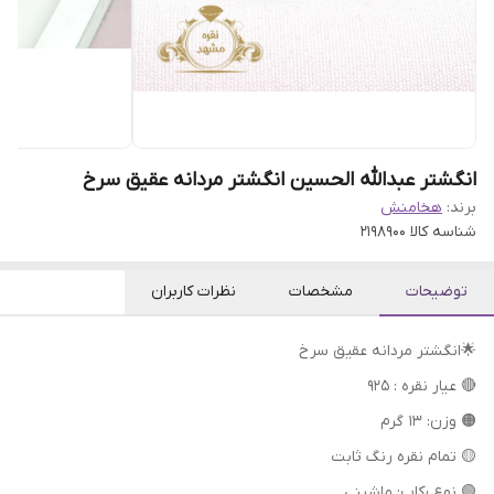
انگشتر عبدالله الحسین انگشتر مردانه عقیق سرخ
برند:
هخامنش
شناسه کالا
2198900
توضیحات
مشخصات
نظرات کاربران
🌟انگشتر مردانه عقیق سرخ
🔴 عیار نقره : 925
🟠 وزن: 13 گرم
🟡 تمام نقره رنگ ثابت
🟢 نوع رکاب: ماشینی