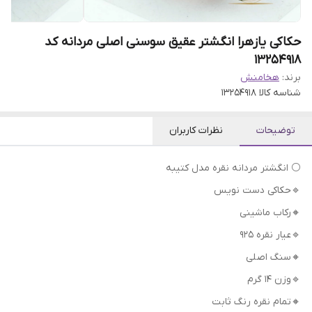
حکاکی یازهرا انگشتر عقیق سوسنی اصلی مردانه کد
13254918
برند:
هخامنش
شناسه کالا
13254918
توضیحات
نظرات کاربران
⚪ انگشتر مردانه نقره مدل کتیبه
🔹حکاکی دست نویس
🔸رکاب ماشینی
🔹عیار نقره 925
🔸سنگ اصلی
🔹وزن 14 گرم
🔸تمام نقره رنگ ثابت