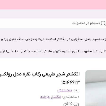
جستجو در محصولات
اد
تقسیم بندی سنگهایی در انگشتر استفاده می‌شود
خواص سنگ عقیق زرد و ش
الری نقره مشهد
سنگهای اصلی
سنگهای ماه تولد
نحوه سایز گیری انگشتر_گالری
انگشتر شجر طبیعی رکاب نقره مدل رولکس
15144923
برند:
هخامنش
دسته‌بندی
:
انگشتر مردانه
وزن
:
1۵ گرم