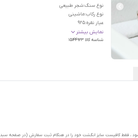
نوع سنگ
:
شجر طبیعی
نوع رکاب
:
ماشینی
عیار نقره
:
925
سایز
:
دلخواه
نمایش بیشتر
شناسه کالا
15144923
رسال شود ، فقط کافیست سایز انگشت خود را در هنگام ثبت سفارش (در صفحه 