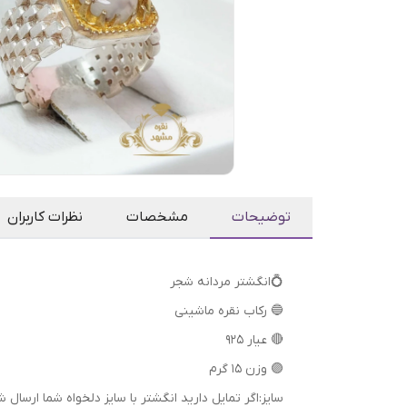
توضیحات
مشخصات
نظرات کاربران
💍انگشتر مردانه شجر
🔵 رکاب نقره ماشینی
🔴 عیار 925
🟣 وزن 15 گرم
سایز:اگر تمایل دارید انگشتر با سایز دلخواه شما ا