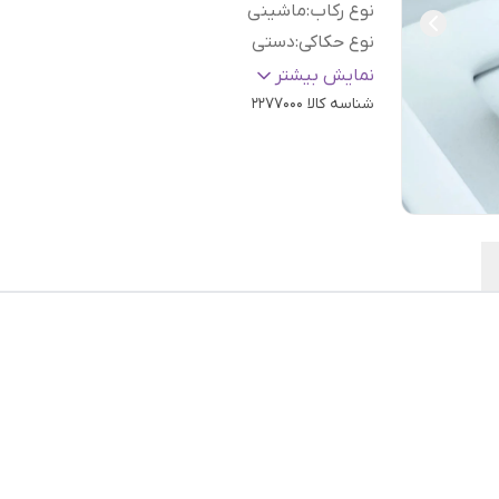
نوع رکاب
:
ماشینی
نوع حکاکی
:
دستی
عیار نقره
:
925
نمایش بیشتر
شناسه کالا
2277000