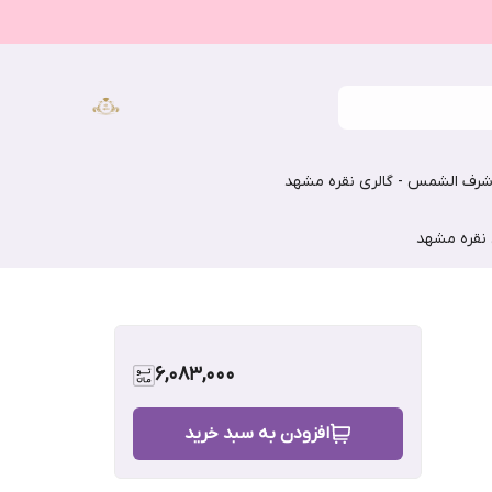
رف الشمس - گالری نقره مشهد
 نقره مشهد
6,083,000
افزودن به سبد خرید