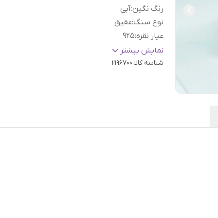
رنگ نگین
:
آبی
نوع سنگ
:
عقیق
عیار نقره
:
925
سایز
:
دلخواه
نمایش بیشتر
شناسه کالا
2196700