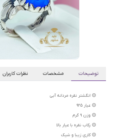
توضیحات
مشخصات
نظرات کاربران
🟡 انگشتر نقره مردانه آبی
🟡 عیار 925
🟡 وزن 9 گرم
🟡 رکاب نقره با عیار بالا
🟡 کاری زیبا و شیک