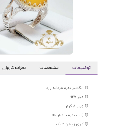
توضیحات
مشخصات
نظرات کاربران
🟡 انگشتر نقره مردانه زرد
🟡 عیار 925
🟡 وزن 8 گرم
🟡 رکاب نقره با عیار بالا
🟡 کاری زیبا و شیک