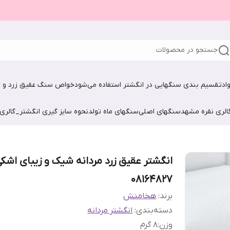
جستجو در محصولات
اد
تقسیم بندی سنگهایی در انگشتر استفاده می‌شود
خواص سنگ عقیق زرد و ش
الری نقره مشهد
سنگهای اصلی
سنگهای ماه تولد
نحوه سایز گیری انگشتر_گالری
انگشتر عقیق زرد مردانه شیک و زیبای اشک
08164827
برند:
هخامنش
دسته‌بندی
:
انگشتر مردانه
وزن
:
۸ گرم