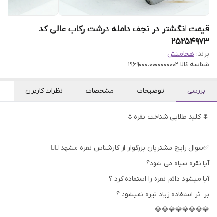
قیمت انگشتر در نجف دامله درشت رکاب عالی کد
25254973
برند:
هخامنش
شناسه کالا
1969000.0000000002
بررسی
توضیحات
مشخصات
نظرات کاربران
🌷 کلید طلایی شناخت نقره🌷
✅سوال رایج مشتریان بزرگوار از کارشناس نقره مشهد 👇🏻
آیا نقره سیاه می شود؟
آیا میشود دائم نقره را استفاده کرد ؟
بر اثر استفاده زیاد تیره نمیشود ؟
💎💎💎💎💎💎💎💎