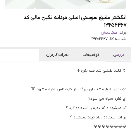
انگشتر عقیق سوسنی اصلی مردانه نگین عالی کد
13254467
برند:
هخامنش
شناسه کالا
13254467
بررسی
توضیحات
نظرات کاربران
🌷 کلید طلایی شناخت نقره🌷
✅سوال رایج مشتریان بزرگوار از کارشناس نقره مشهد 👇🏻
آیا نقره سیاه می شود؟
آیا میشود دائم نقره را استفاده کرد ؟
بر اثر استفاده زیاد تیره نمیشود ؟
💎💎💎💎💎💎💎💎