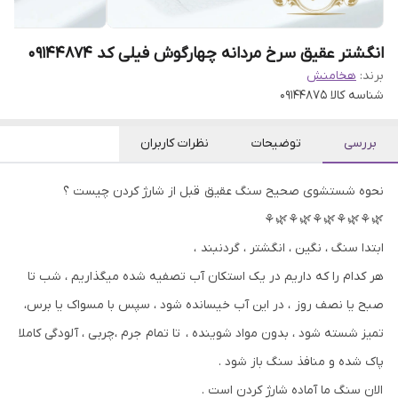
انگشتر عقیق سرخ مردانه چهارگوش فیلی کد 09144874
برند:
هخامنش
شناسه کالا
09144875
بررسی
توضیحات
نظرات کاربران
نحوه شستشوی صحیح سنگ عقیق قبل از شارژ کردن چیست ؟
🌿⚘🌿⚘🌿⚘🌿⚘🌿⚘
ابتدا سنگ ، نگین ، انگشتر ، گردنبند ،
هر کدام را که داریم در یک استکان آب تصفیه شده میگذاریم ، شب تا
صبح یا نصف روز ، در این آب خیسانده شود ، سپس با مسواک یا برس،
تمیز شسته شود ، بدون مواد شوینده ، تا تمام جرم ،چربی ، آلودگی کاملا
پاک شده و منافذ سنگ باز شود .
الان سنگ ما آماده شارژ کردن است .