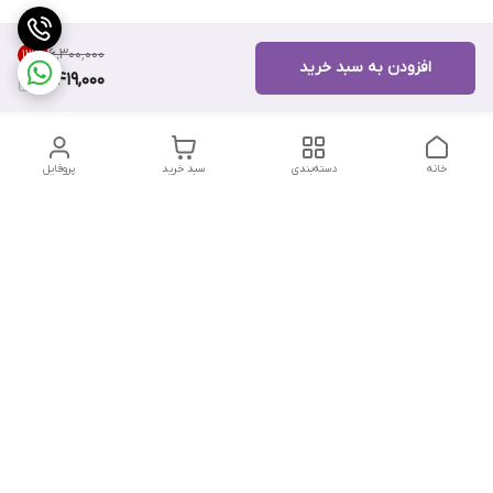
۶٬۳۰۰٬۰۰۰
13
%
افزودن به سبد خرید
5,419,000
خانه
دسته‌بندی
سبد خرید
پروفایل
دسترسی سریع
تماس با ما
هفت روز هفته ، از ۱۲ ظهر تا ۱۲ شب پاسخگوی شما هستیم
شماره تماس
09178202862