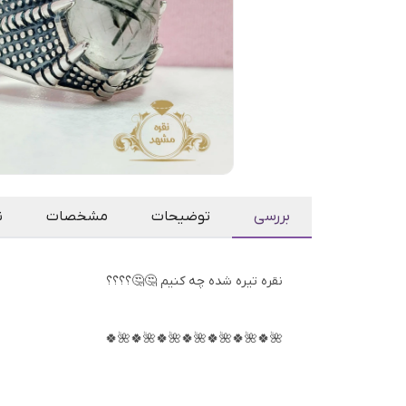
بررسی
توضیحات
مشخصات
ن
نقره تیره شده چه کنیم 🤔🤔؟؟؟؟
🌺🍀🌺🍀🌺🍀🌺🍀🌺🍀🌺🍀🌺🍀