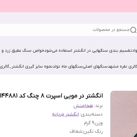
جستجو در محصولات
اد
تقسیم بندی سنگهایی در انگشتر استفاده می‌شود
خواص سنگ عقیق زرد و ش
الری نقره مشهد
سنگهای اصلی
سنگهای ماه تولد
نحوه سایز گیری انگشتر_گالری
انگشتر در مویی اسپرت 8 چنگ کد 09144881
برند:
هخامنش
دسته‌بندی
:
انگشتر مردانه
وزن
:
۹ گرم
رنگ نگین
:
شفاف