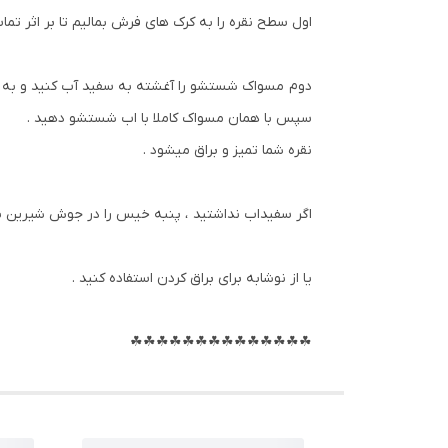
اول سطح نقره را به کرک های فرش بمالیم تا بر اثر تم
دوم مسواک شستشو را آغشته به سفید آب کنید و به تما
سپس با همان مسواک کاملا با اب شستشو دهید .
نقره شما تمیز و براق میشود .
اگر سفیداب نداشتید ، پنبه خیس را در جوش شیرین بزنید
یا از نوشابه برای براق کردن استفاده کنید .
☘☘☘☘☘☘☘☘☘☘☘☘☘☘