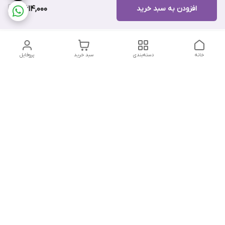
افزودن به سبد خرید
7,614,000
خانه
دسته‌بندی
سبد خرید
پروفایل
دسترسی سریع
تماس با ما
هفت روز هفته ، از ۱۲ ظهر تا ۱۲ شب پاسخگوی شما هستیم
شماره تماس
09178202862