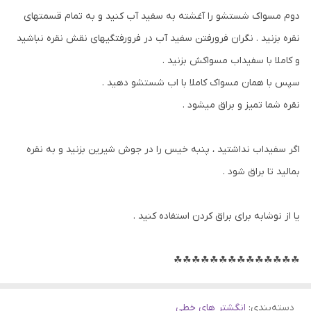
دوم مسواک شستشو را آغشته به سفید آب کنید و به تمام قسمتهای
نقره بزنید . نگران فرورفتن سفید آب در فرورفتگیهای نقش نقره نباشید
و کاملا با سفیداب مسواکش بزنید .
سپس با همان مسواک کاملا با اب شستشو دهید .
نقره شما تمیز و براق میشود .
اگر سفیداب نداشتید ، پنبه خیس را در جوش شیرین بزنید و به نقره
بمالید تا براق شود .
یا از نوشابه برای براق کردن استفاده کنید .
☘☘☘☘☘☘☘☘☘☘☘☘☘☘
دسته‌بندی
:
انگشتر های خطی