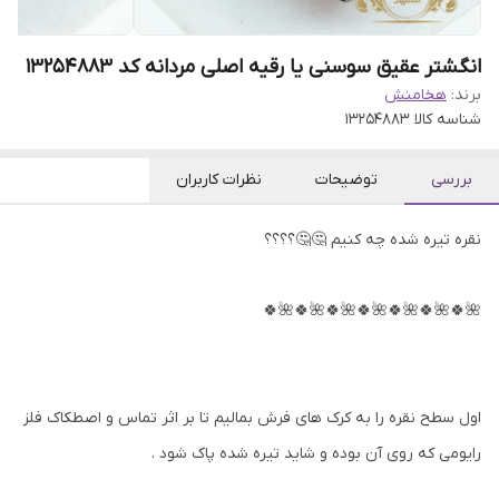
انگشتر عقیق سوسنی یا رقیه اصلی مردانه کد 13254883
برند:
هخامنش
شناسه کالا
13254883
بررسی
توضیحات
نظرات کاربران
نقره تیره شده چه کنیم 🤔🤔؟؟؟؟
🌺🍀🌺🍀🌺🍀🌺🍀🌺🍀🌺🍀🌺🍀
اول سطح نقره را به کرک های فرش بمالیم تا بر اثر تماس و اصطکاک فلز
رایومی که روی آن بوده و شاید تیره شده پاک شود .