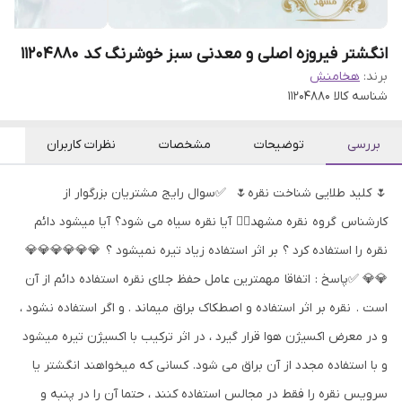
انگشتر فیروزه اصلی و معدنی سبز خوشرنگ کد 11204880
برند:
هخامنش
شناسه کالا
11204880
بررسی
توضیحات
مشخصات
نظرات کاربران
🌷 کلید طلایی شناخت نقره🌷 ✅سوال رایج مشتریان بزرگوار از
کارشناس گروه نقره مشهد👇🏻 آیا نقره سیاه می شود؟ آیا میشود دائم
نقره را استفاده کرد ؟ بر اثر استفاده زیاد تیره نمیشود ؟ 💎💎💎💎💎💎
💎💎 ✅پاسخ : اتفاقا مهمترین عامل حفظ جلای نقره استفاده دائم از آن
است . نقره بر اثر استفاده و اصطکاک براق میماند . و اگر استفاده نشود ،
و در معرض اکسیژن هوا قرار گیرد ، در اثر ترکیب با اکسیژن تیره میشود
و با استفاده مجدد از آن براق می شود. کسانی که میخواهند انگشتر یا
سرویس نقره را فقط در مجالس استفاده کنند ، حتما آن را در پنبه و