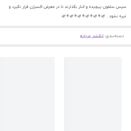
سپس سلفون پیچیده و کنار بگذارند تا در معرض اکسیژن قرار نگیرد و
تیره نشود . 🌿⚘🌿⚘🌿⚘🌿⚘🌿⚘🌿
دسته‌بندی
:
انگشتر مردانه