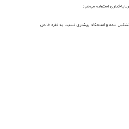
آلیاژ از 92.5 درصد نقره خالص و 7.5 درصد فلزات دیگر مانند مس تشکیل شده و استحکام بیشتری نسبت به نقره خالص