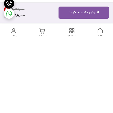
۱۳٬۵۲۹٬۰۰۰
15
%
افزودن به سبد خرید
11,488,000
خانه
دسته‌بندی
سبد خرید
پروفایل
دسترسی سریع
تماس با ما
هفت روز هفته ، از ۱۲ ظهر تا ۱۲ شب پاسخگوی شما هستیم
شماره تماس
09178202862