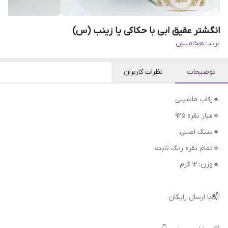
انگشتر عقیق ابی با حکاکی یا زینب (س)
برند:
هخامنش
توضیحات
نظرات کاربران
🔸رکاب ماشینی
🔹عیار نقره 925
🔸سنگ اصلی
🔹تمام نقره رنگ ثابت
🔸وزن: ۱۲ گرم
📬با ارسال رایگان