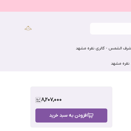
رف الشمس - گالری نقره مشهد
 نقره مشهد
8,207,000
افزودن به سبد خرید