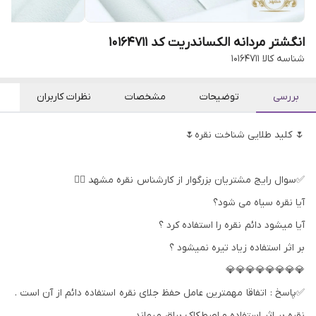
انگشتر مردانه الکساندریت کد 10164711
شناسه کالا
10164711
بررسی
توضیحات
مشخصات
نظرات کاربران
🌷 کلید طلایی شناخت نقره🌷
✅سوال رایج مشتریان بزرگوار از کارشناس نقره مشهد 👇🏻
آیا نقره سیاه می شود؟
آیا میشود دائم نقره را استفاده کرد ؟
بر اثر استفاده زیاد تیره نمیشود ؟
💎💎💎💎💎💎💎💎
✅پاسخ : اتفاقا مهمترین عامل حفظ جلای نقره استفاده دائم از آن است .
نقره بر اثر استفاده و اصطکاک براق میماند .