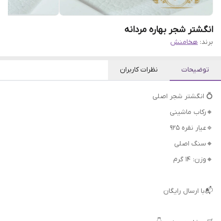
انگشتر شجر بهاره مردانه
برند:
هخامنش
توضیحات
نظرات کاربران
💍 انگشتر شجر اصلی
🔸رکاب ماشینی
🔹عیار نقره 925
🔸سنگ اصلی
🔸وزن: 14 گرم
📬با ارسال رایگان