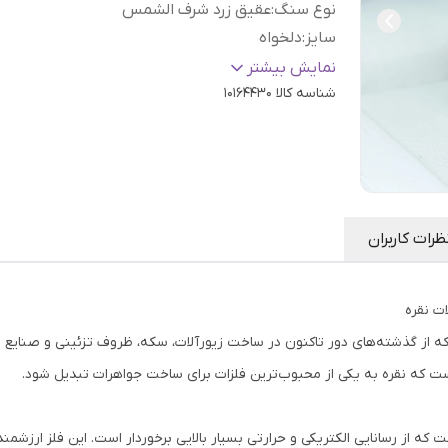
نوع سنگ
:
عقیق زرد شرف الشمس
سایز
:
دلخواه
عیار نقره
:
925
نمایش بیشتر
شناسه کالا
10164430
ظرات کاربران
ات نقره
ت که از گذشته‌های دور تاکنون در ساخت زیورآلات، سکه، ظروف تزئینی و صنای
ت که نقره به یکی از محبوب‌ترین فلزات برای ساخت جواهرات تبدیل شود.
فلزی نرم، براق و سفیدرنگ با نماد شیمیایی Ag است که از رسانایی الکتریکی و حرارتی بسیار بالایی برخوردار است