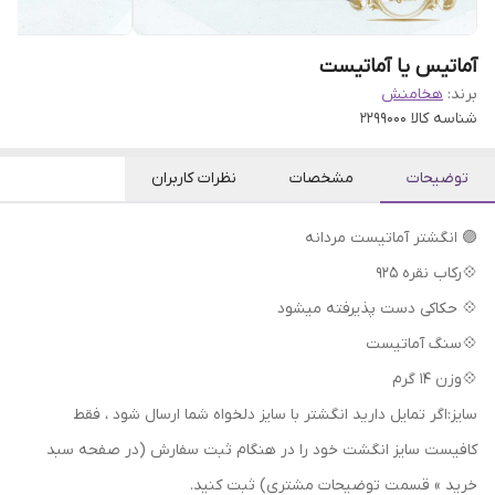
آماتیس یا آماتیست
برند:
هخامنش
شناسه کالا
2299000
توضیحات
مشخصات
نظرات کاربران
🟣 انگشتر آماتیست مردانه
💠رکاب نقره 925
💠 حکاکی دست پذیرفته میشود
💠سنگ آماتیست
💠وزن 14 گرم
سایز:اگر تمایل دارید انگشتر با سایز دلخواه شما ارسال شود ، فقط
کافیست سایز انگشت خود را در هنگام ثبت سفارش (در صفحه سبد
خرید » قسمت توضیحات مشتری) ثبت کنید.