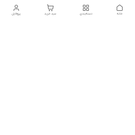
خانه
دسته‌بندی
سبد خرید
پروفایل
دسترسی سریع
تماس با ما
هفت روز هفته ، از ۱۲ ظهر تا ۱۲ شب پاسخگوی شما هستیم
شماره تماس
09178202862