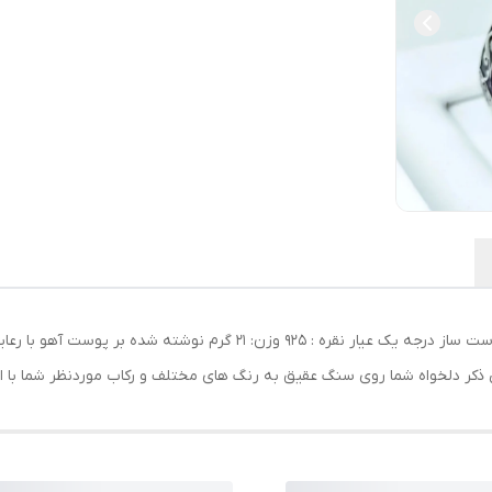
انگشتر دستساز حرز امام جواد علیه السلام رکاب نقره دست ساز درجه یک عیار 