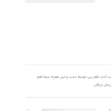
نقره : 925 وزن: 21 گرم نوشته شده بر پوست آهو با رعایت آداب قلم زنی توسط دست و لیزر همراه سیاه قلم