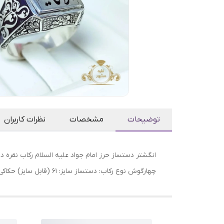
توضیحات
مشخصات
نظرات کاربران
چهارگوش نوع رکاب: دستساز سایز: 61 (قابل سایز) حکاکی ذکر دلخواه شما روی سنگ عقیق به رنگ های مختلف و رکاب موردنظر شما با ارسال رایگان