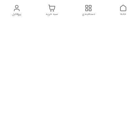
خانه
دسته‌بندی
سبد خرید
پروفایل
دسترسی سریع
تماس با ما
هفت روز هفته ، از ۱۲ ظهر تا ۱۲ شب پاسخگوی شما هستیم
شماره تماس
09178202862