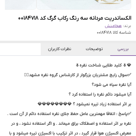
الکساندریت مردانه سه رنگ رکاب گرگ کد 00184718
برند:
هخامنش
شناسه کالا
00184718
بررسی
توضیحات
نظرات کاربران
💎🌷 کلید طلایی شناخت نقره🌷
✅سوال رایج مشتریان بزرگوار از کارشناس گروه نقره مشهد👇🏻
آیا نقره سیاه می شود؟
آیا میشود دائم نقره را استفاده کرد ؟
بر اثر استفاده زیاد تیره نمیشود ؟ 💎💎💎💎💎💎💎💎
✅پاسخ : اتفاقا مهمترین عامل حفظ جلای نقره استفاده دائم از آن است .
نقره بر اثر استفاده و اصطکاک براق میماند . و اگر استفاده نشود ، و در
معرض اکسیژن هوا قرار گیرد ، در اثر ترکیب با اکسیژن تیره میشود و با