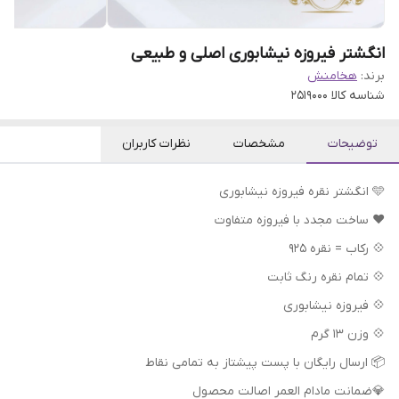
انگشتر فیروزه نیشابوری اصلی و طبیعی
برند:
هخامنش
شناسه کالا
2519000
توضیحات
مشخصات
نظرات کاربران
🩵 انگشتر نقره فیروزه نیشابوری
❤️ ساخت مجدد با فیروزه متفاوت
💠 رکاب = نقره 925
💠 تمام نقره رنگ ثابت
💠 فیروزه نیشابوری
💠 وزن 13 گرم
📦 ارسال رایگان با پست پیشتاز به تمامی نقاط
💎ضمانت مادام العمر اصالت محصول