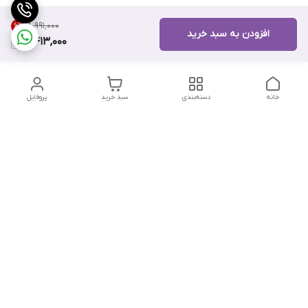
۸٬۹۹۱٬۰۰۰
6
%
افزودن به سبد خرید
8,413,000
خانه
دسته‌بندی
سبد خرید
پروفایل
دسترسی سریع
تماس با ما
هفت روز هفته ، از ۱۲ ظهر تا ۱۲ شب پاسخگوی شما هستیم
شماره تماس
09178202862