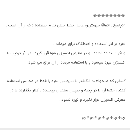
💎💎💎💎💎💎💎💎
✅پاسخ : اتفاقا مهمترین عامل حفظ جلای نقره استفاده دائم از آن است .
نقره بر اثر استفاده و اصطکاک براق میماند .
و اگر استفاده نشود ، و در معرض اکسیژن هوا قرار گیرد ، در اثر ترکیب با
اکسیژن تیره میشود و با استفاده مجدد از آن براق می شود.
کسانی که میخواهند انگشتر یا سرویس نقره را فقط در مجالس استفاده
کنند ، حتما آن را در پنبه و سپس سلفون پیچیده و کنار بگذارند تا در
معرض اکسیژن قرار نگیرد و تیره نشود .
🌿⚘🌿⚘🌿⚘🌿⚘🌿⚘🌿