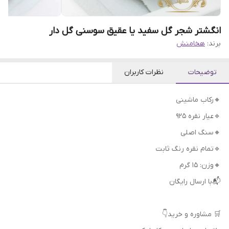
انگشتر شجر گل سفید یا عقیق سوسنی گل دار
برند:
هخامنش
توضیحات
نظرات کاربران
🔸رکاب ماشینی
🔹عیار نقره 925
🔸سنگ اصلی
🔹تمام نقره رنگ ثابت
🔸وزن: 15 گرم
📬با ارسال رایگان
🛒 مشاوره و خرید👇