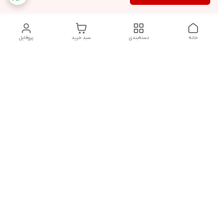
خانه
دسته‌بندی
سبد خرید
پروفایل
دسترسی سریع
تماس با ما
هفت روز هفته ، از ۱۲ ظهر تا ۱۲ شب پاسخگوی شما هستیم
شماره تماس
09178202862