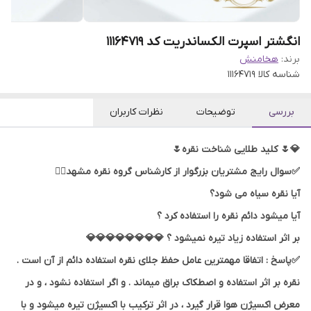
انگشتر اسپرت الکساندریت کد 11164719
برند:
هخامنش
شناسه کالا
11164719
بررسی
توضیحات
نظرات کاربران
💎🌷 کلید طلایی شناخت نقره🌷
✅سوال رایج مشتریان بزرگوار از کارشناس گروه نقره مشهد👇🏻
آیا نقره سیاه می شود؟
آیا میشود دائم نقره را استفاده کرد ؟
بر اثر استفاده زیاد تیره نمیشود ؟ 💎💎💎💎💎💎💎💎
✅پاسخ : اتفاقا مهمترین عامل حفظ جلای نقره استفاده دائم از آن است .
نقره بر اثر استفاده و اصطکاک براق میماند . و اگر استفاده نشود ، و در
معرض اکسیژن هوا قرار گیرد ، در اثر ترکیب با اکسیژن تیره میشود و با