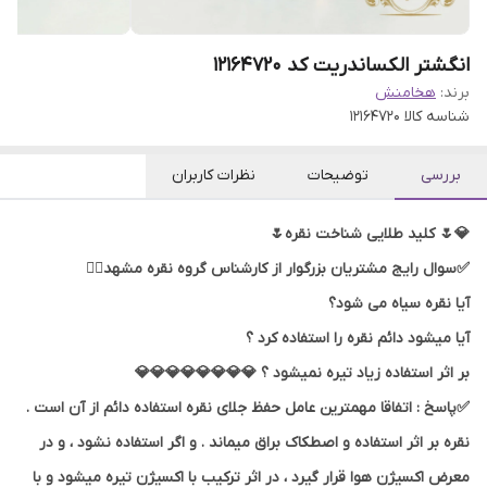
انگشتر الکساندریت کد 12164720
برند:
هخامنش
شناسه کالا
12164720
بررسی
توضیحات
نظرات کاربران
💎🌷 کلید طلایی شناخت نقره🌷
✅سوال رایج مشتریان بزرگوار از کارشناس گروه نقره مشهد👇🏻
آیا نقره سیاه می شود؟
آیا میشود دائم نقره را استفاده کرد ؟
بر اثر استفاده زیاد تیره نمیشود ؟ 💎💎💎💎💎💎💎💎
✅پاسخ : اتفاقا مهمترین عامل حفظ جلای نقره استفاده دائم از آن است .
نقره بر اثر استفاده و اصطکاک براق میماند . و اگر استفاده نشود ، و در
معرض اکسیژن هوا قرار گیرد ، در اثر ترکیب با اکسیژن تیره میشود و با