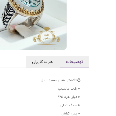
توضیحات
نظرات کاربران
💍انگشتر عقیق سفید اصل
🔸رکاب ماشینی
🔹عیار نقره 925
🔸سنگ اصلی
🔹یمن تراش