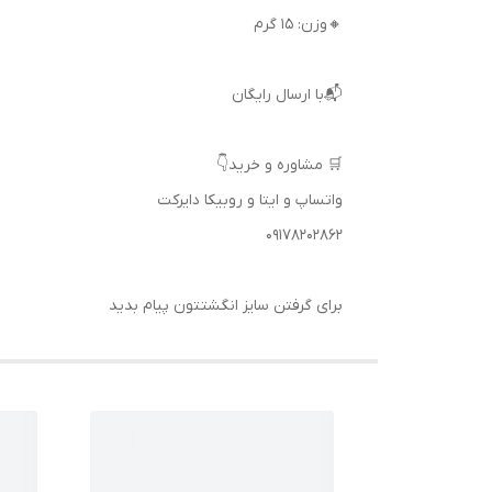
🔸وزن: 15 گرم
📬با ارسال رایگان
🛒 مشاوره و خرید👇
واتساپ و ایتا و روبیکا دایرکت
09178202862
برای گرفتن سایز انگشتتون پیام بدید