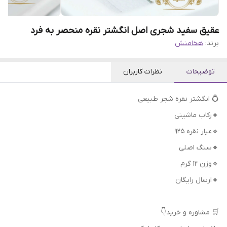
عقیق سفید شجری اصل انگشتر نقره منحصر به فرد
برند:
هخامنش
توضیحات
نظرات کاربران
💍 انگشتر نقره شجر طبیعی
🔸رکاب ماشینی
🔹عیار نقره 925
🔸سنگ اصلی
🔹وزن 12 گرم
🔸ارسال رایگان
🛒 مشاوره و خرید👇