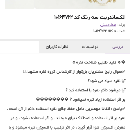
الکساندریت سه رنگ کد 10164722
برند:
هخامنش
شناسه کالا
10164722
بررسی
توضیحات
نظرات کاربران
💎🌷 کلید طلایی شناخت نقره🌷
✅سوال رایج مشتریان بزرگوار از کارشناس گروه نقره مشهد👇🏻
آیا نقره سیاه می شود؟
آیا میشود دائم نقره را استفاده کرد ؟
بر اثر استفاده زیاد تیره نمیشود ؟ 💎💎💎💎💎💎💎💎
✅پاسخ : اتفاقا مهمترین عامل حفظ جلای نقره استفاده دائم از آن است .
نقره بر اثر استفاده و اصطکاک براق میماند . و اگر استفاده نشود ، و در
معرض اکسیژن هوا قرار گیرد ، در اثر ترکیب با اکسیژن تیره میشود و با