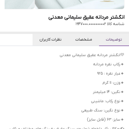
انگشتر مردانه عقیق سلیمانی معدنی
شناسه کالا
1947000.0000000002
توضیحات
مشخصات
نظرات کاربران
💛انگشتر مردانه عقیق سلیمانی معدنی
🔸رکاب نقره مردانه
🔸عیار نقره : 925
🔸وزن: 11 گرم
🔸نگین: 14 میلیمتر
🔸نوع رکاب: ماشینی
🔸نوع نگین: سنگ طبیعی
🔸سایز: 63 (قابل سایز)
✍حکاکی ذکر دلخواه شما روی سنگ عقیق به رنگ های مختلف و رکاب