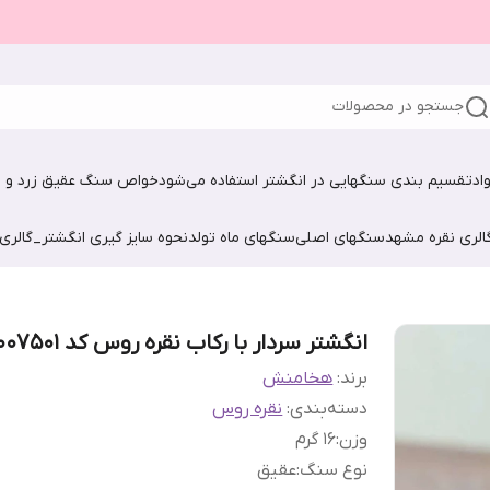
جستجو در محصولات
اد
تقسیم بندی سنگهایی در انگشتر استفاده می‌شود
خواص سنگ عقیق زرد و ش
الری نقره مشهد
سنگهای اصلی
سنگهای ماه تولد
نحوه سایز گیری انگشتر_گالری
انگشتر سردار با رکاب نقره روس کد 50007501
برند:
هخامنش
دسته‌بندی
:
نقره روس
وزن
:
16 گرم
نوع سنگ
:
عقیق