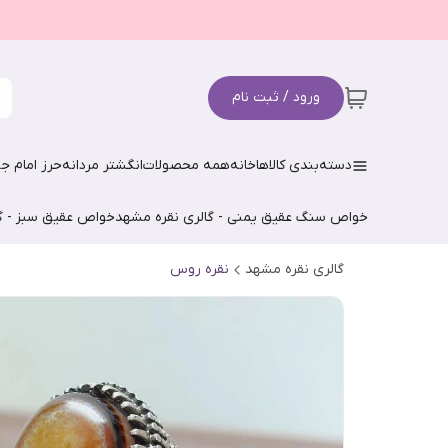
ورود / ثبت نام
دسته‌بندی کالاها
خانه
همه محصولات
انگشتر مردانه
حرز امام جو
خواص سنگ عقیق یمنی - گالری نقره مشهد
خواص عقیق سبز - گ
گالری نقره مشهد
نقره روس