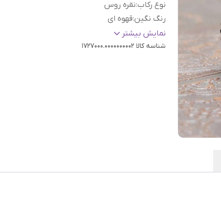
نوع رکاب
:
نقره روس
رنگ نگین
:
قهوه ای
سایز
:
دلخواه
نمایش بیشتر
شناسه کالا
1727000.0000000002