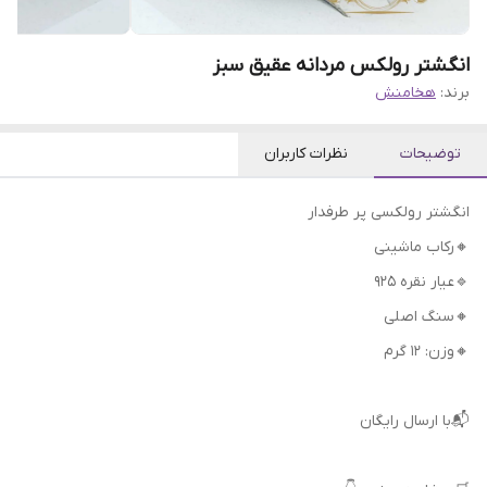
انگشتر رولکس مردانه عقیق سبز
برند:
هخامنش
توضیحات
نظرات کاربران
انگشتر رولکسی پر طرفدار
🔸رکاب ماشینی
🔹عیار نقره 925
🔸سنگ اصلی
🔸وزن: ۱۲ گرم
📬با ارسال رایگان