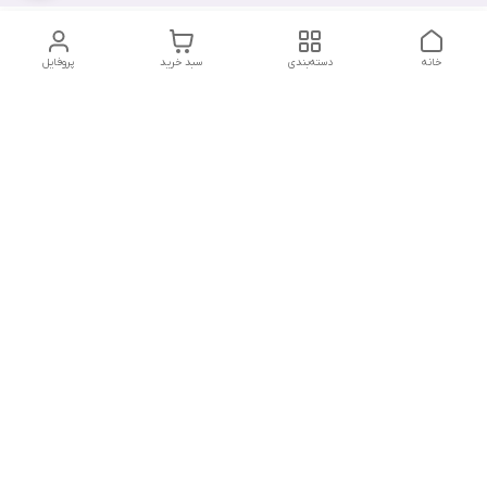
خانه
دسته‌بندی
سبد خرید
پروفایل
دسترسی سریع
تماس با ما
هفت روز هفته ، از ۱۲ ظهر تا ۱۲ شب پاسخگوی شما هستیم
شماره تماس
09178202862