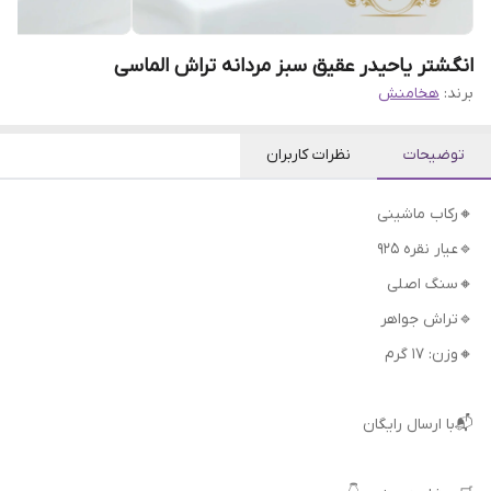
انگشتر یاحیدر عقیق سبز مردانه تراش الماسی
برند:
هخامنش
توضیحات
نظرات کاربران
🔸رکاب ماشینی
🔹عیار نقره 925
🔸سنگ اصلی
🔹تراش جواهر
🔸وزن: 17 گرم
📬با ارسال رایگان