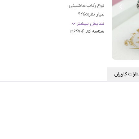
نوع رکاب
:
ماشینی
عیار نقره
:
925
سایز
:
دلخواه
نمایش بیشتر
رنگ نگین
شناسه کالا
:
آبی
12164704
ظرات کاربران