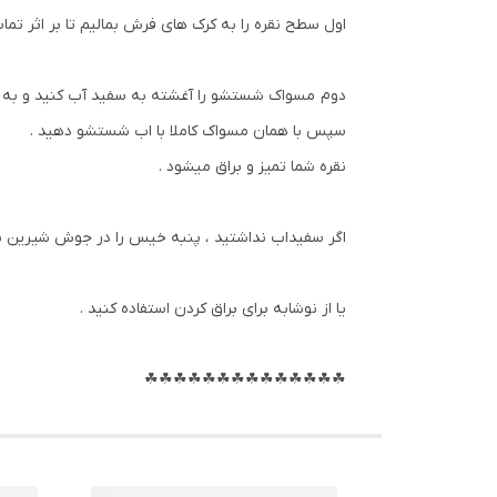
اول سطح نقره را به کرک های فرش بمالیم تا بر اثر تم
دوم مسواک شستشو را آغشته به سفید آب کنید و به تما
سپس با همان مسواک کاملا با اب شستشو دهید .
نقره شما تمیز و براق میشود .
اگر سفیداب نداشتید ، پنبه خیس را در جوش شیرین بزنید
یا از نوشابه برای براق کردن استفاده کنید .
☘☘☘☘☘☘☘☘☘☘☘☘☘☘