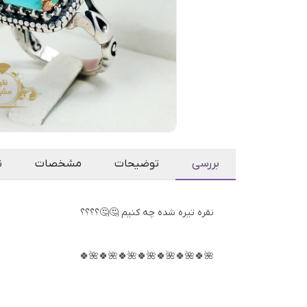
بررسی
توضیحات
مشخصات
ن
نقره تیره شده چه کنیم 🤔🤔؟؟؟؟
🌺🍀🌺🍀🌺🍀🌺🍀🌺🍀🌺🍀🌺🍀