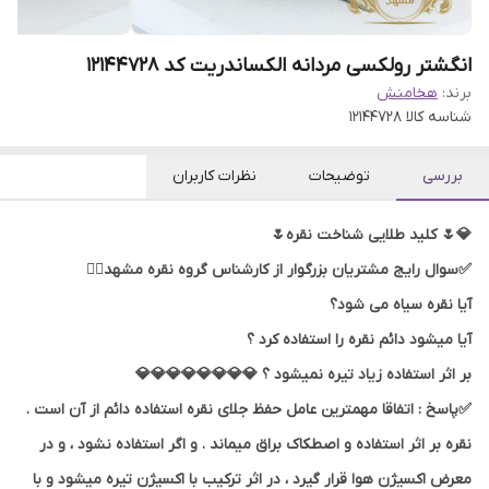
انگشتر رولکسی مردانه الکساندریت کد 12144728
برند:
هخامنش
شناسه کالا
12144728
بررسی
توضیحات
نظرات کاربران
💎🌷 کلید طلایی شناخت نقره🌷
✅سوال رایج مشتریان بزرگوار از کارشناس گروه نقره مشهد👇🏻
آیا نقره سیاه می شود؟
آیا میشود دائم نقره را استفاده کرد ؟
بر اثر استفاده زیاد تیره نمیشود ؟ 💎💎💎💎💎💎💎💎
✅پاسخ : اتفاقا مهمترین عامل حفظ جلای نقره استفاده دائم از آن است .
نقره بر اثر استفاده و اصطکاک براق میماند . و اگر استفاده نشود ، و در
معرض اکسیژن هوا قرار گیرد ، در اثر ترکیب با اکسیژن تیره میشود و با