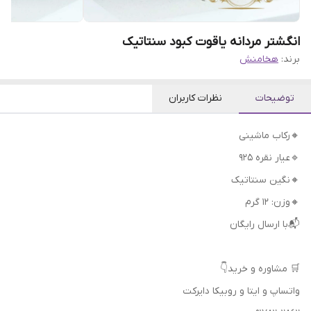
انگشتر مردانه یاقوت کبود سنتاتیک
برند:
هخامنش
توضیحات
نظرات کاربران
🔸رکاب ماشینی
🔹عیار نقره 925
🔸نگین سنتاتیک
🔸وزن: ۱۲ گرم
📬با ارسال رایگان
🛒 مشاوره و خرید👇
واتساپ و ایتا و روبیکا دایرکت