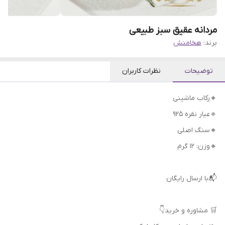
مردانه عقیق سبز طبیعی
برند:
هخامنش
توضیحات
نظرات کاربران
🔸رکاب ماشینی
🔹عیار نقره 925
🔸سنگ اصلی
🔸وزن: ۱۲ گرم
📬با ارسال رایگان
🛒 مشاوره و خرید👇