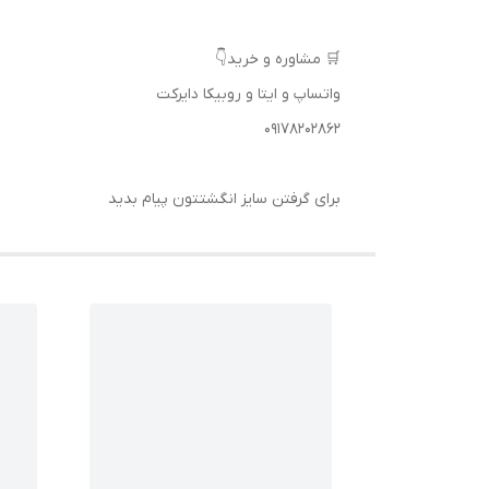
🛒 مشاوره و خرید👇
واتساپ و ایتا و روبیکا دایرکت
09178202862
برای گرفتن سایز انگشتتون پیام بدید