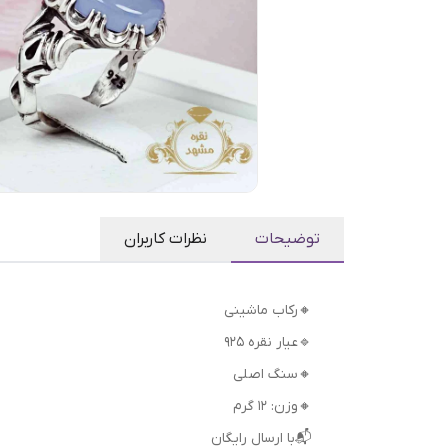
توضیحات
نظرات کاربران
🔸رکاب ماشینی
🔹عیار نقره 925
🔸سنگ اصلی
🔸وزن: ۱۲ گرم
📬با ارسال رایگان