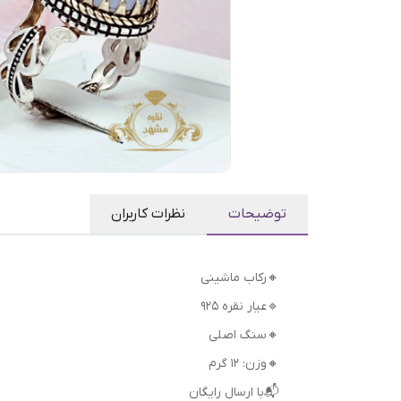
توضیحات
نظرات کاربران
🔸رکاب ماشینی
🔹عیار نقره 925
🔸سنگ اصلی
🔸وزن: ۱۲ گرم
📬با ارسال رایگان