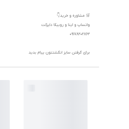
🛒 مشاوره و خرید👇
واتساپ و ایتا و روبیکا دایرکت
09178202862
برای گرفتن سایز انگشتتون پیام بدید