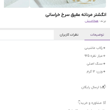
انگشتر مردانه عقیق سرخ خراسانی
برند:
هخامنش
توضیحات
نظرات کاربران
🔸رکاب ماشینی
🔹عیار نقره 925
🔸سنگ اصلی
🔸وزن: ۱۲ گرم
📬با ارسال رایگان
🛒 مشاوره و خرید👇